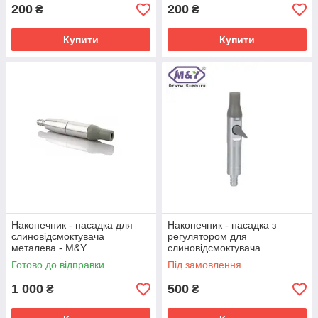
200
200
₴
₴
Купити
Купити
Наконечник - насадка для
Наконечник - насадка з
слиновідсмоктувача
регулятором для
металева - M&Y
слиновідсмоктувача
металева - M&Y
Готово до відправки
Під замовлення
1 000
500
₴
₴