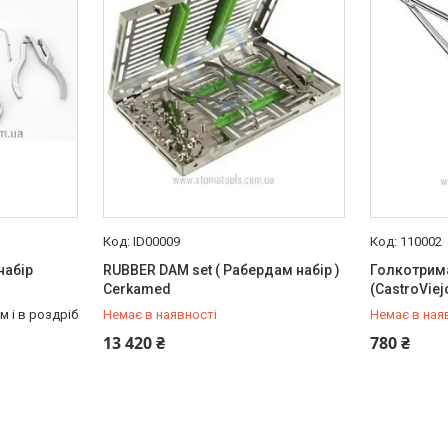
ID00009
110002
набір
RUBBER DAM set ( Рабердам набір )
Голкотрима
Cerkamed
(CastroViej
м і в роздріб
Немає в наявності
Немає в ная
+380 (63) 921-99-33
+380 (63) 
13 420 ₴
780 ₴