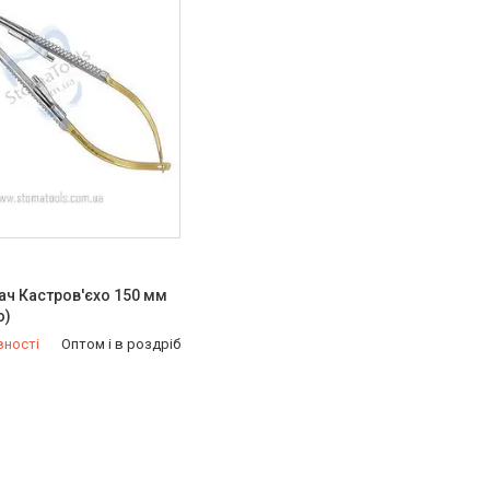
ч Кастров'єхо 150 мм
o)
вності
Оптом і в роздріб
921-99-33