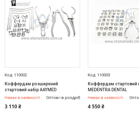
Про нас
Відгуки наших покупців
Корисні статті
Популярні запитання
110002
110003
Коффердам розширений
Коффердам стартовий 
стартовий набір AAYMED
MEDENTRA DENTAL
Немає в наявності
Оптом і в роздріб
Немає в наявності
Опто
+380 (63) 921-99-33
+380 (63) 921-99-33
3 110 ₴
4 550 ₴