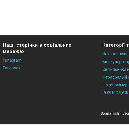
Наші сторінки в соціальних
Категорії 
мережах
Наконечники,
Instagram
Бінокулярні л
Facebook
Світильники н
Інтраоральні
Фотополімерн
РОЗПРОДАЖ