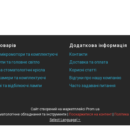
товарів
Додаткова інформація
 мікромотори та комплектуючі
Контакти
упи та головне світло
Доставка та оплата
а стоматологічні крісла
Корисні статті
 камери та комплектуючі
Відгуки про нашу компанію
і та відбілюючі лампи
Часто задавані питання
Сайт створений на маркетплейсі
Prom.ua
StomaTools | Стоматологічне обладнання та інструменти |
Поскаржитися на контент
|
Політика
Select Language
▼