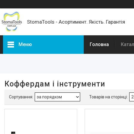
StomaTools - Асортимент. Якість. Гарантія
Меню
Головна
Катал
Фільтри
Ціна
Коффердам і інструменти
Каталог товарів
РОЗПРОДАЖ %
Доставка та оплата