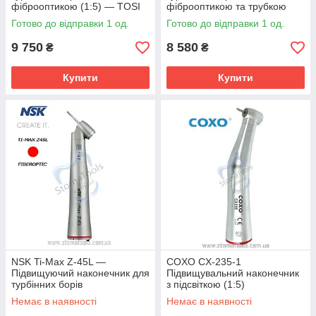
фіброоптикою (1:5) — TOSI
фіброоптикою та трубкою
TX-741
подачі фізрозчину - NSK Ti-
Готово до відправки 1 од.
Готово до відправки 1 од.
Max X-95L-EX (1:5)
9 750
8 580
₴
₴
Купити
Купити
NSK Ti-Max Z-45L —
COXO CX-235-1
Підвищуючий наконечник для
Підвищувальний наконечник
турбінних борів
з підсвіткою (1:5)
Немає в наявності
Немає в наявності