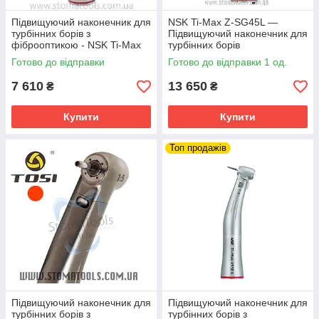
Підвищуючий наконечник для
NSK Ti-Max Z-SG45L —
турбінних борів з
Підвищуючий наконечник для
фіброоптикою - NSK Ti-Max
турбінних борів
X95L (1:5)
(фізіодиспенсер)
Готово до відправки
Готово до відправки 1 од.
7 610
13 650
₴
₴
Купити
Купити
Топ продажів
Підвищуючий наконечник для
Підвищуючий наконечник для
турбінних борів з
турбінних борів з