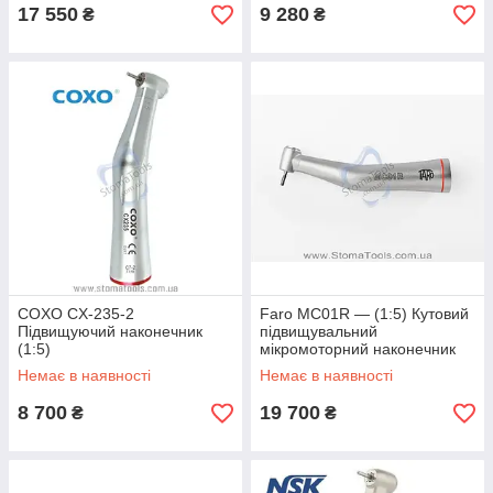
17 550
9 280
₴
₴
COXO CX-235-2
Faro MC01R — (1:5) Кутовий
Підвищуючий наконечник
підвищувальний
(1:5)
мікромоторний наконечник
Немає в наявності
Немає в наявності
8 700
19 700
₴
₴