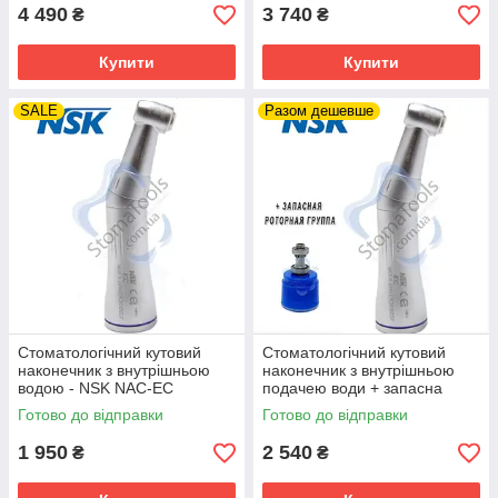
4 490
3 740
₴
₴
Купити
Купити
SALE
Разом дешевше
Стоматологічний кутовий
Стоматологічний кутовий
наконечник з внутрішньою
наконечник з внутрішньою
водою - NSK NAC-EC
подачею води + запасна
роторна група - NSK NAC-EC
Готово до відправки
Готово до відправки
1 950
2 540
₴
₴