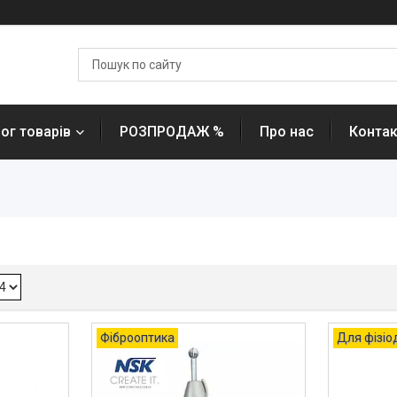
ог товарів
РОЗПРОДАЖ %
Про нас
Контак
Фіброоптика
Для фізіо