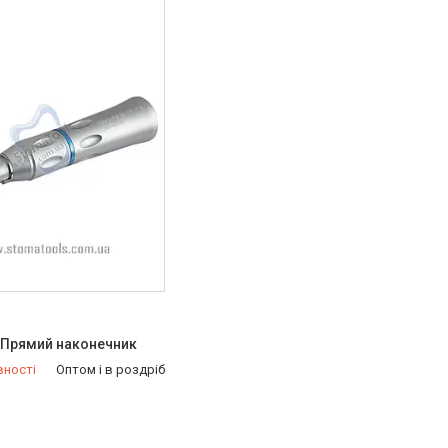
 Прямий наконечник
вності
Оптом і в роздріб
921-99-33