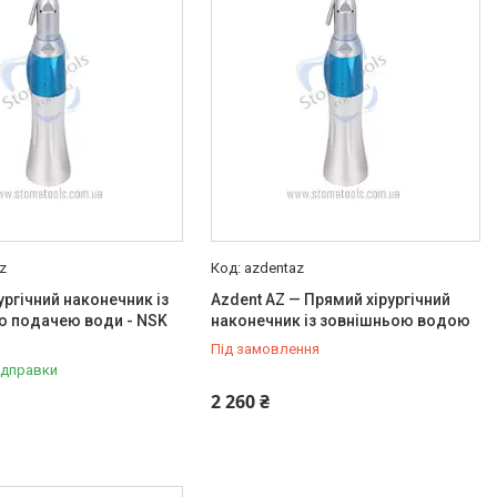
z
azdentaz
ургічний наконечник із
Azdent AZ — Прямий хірургічний
ю подачею води - NSK
наконечник із зовнішньою водою
Під замовлення
ідправки
2 260 ₴