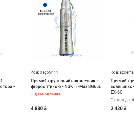
dsg65l111
azdenta
ий
Прямий хірургічний наконечник з
Прямий хір
отора -
фіброоптикою - NSK Ti-Max SG65L
зовнішньо
EX-6C
Під замовлення
Готово до в
4 880 ₴
2 420 ₴