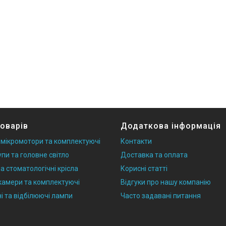
товарів
Додаткова інформація
 мікромотори та комплектуючі
Контакти
упи та головне світло
Доставка та оплата
а стоматологічні крісла
Корисні статті
 камери та комплектуючі
Відгуки про нашу компанію
і та відбілюючі лампи
Часто задавані питання