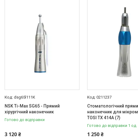
dsg65l111К
0211237
NSK Ti-Max SG65 - Прямий
Стоматологічний прям
хірургічний наконечник
наконечник для мікром
TOSI TX 414A (7)
Готово до відправки
Готово до відправки 1 од.
3 120 ₴
1 250 ₴