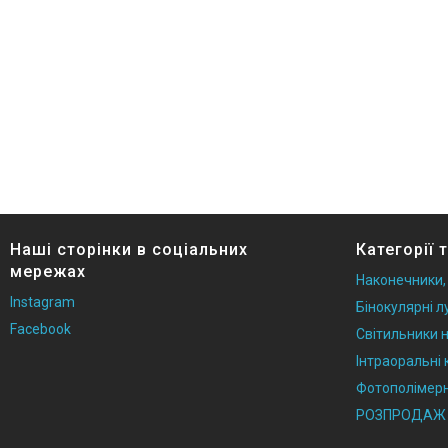
Наші сторінки в соціальних
Категорії 
мережах
Наконечники,
Instagram
Бінокулярні л
Facebook
Світильники н
Інтраоральні
Фотополімерн
РОЗПРОДАЖ