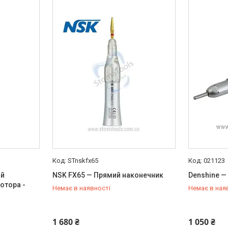
STnskfx65
021123
ий
NSK FX65 — Прямий наконечник
Denshine —
отора -
Немає в наявності
Немає в ная
+380 (63) 921-99-33
+380 (63) 
1 680 ₴
1 050 ₴