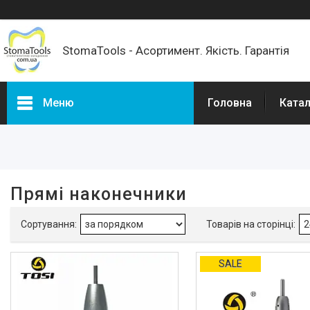
StomaTools - Асортимент. Якість. Гарантія
Меню
Головна
Катал
Фільтри
Ціна
Прямі наконечники
Наявність
В наявності
6
Стан
SALE
Нове
8