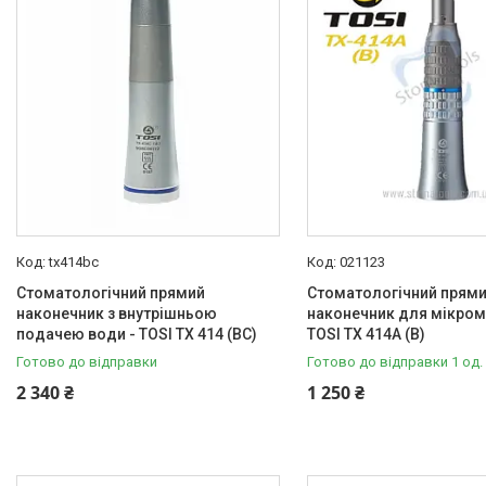
Каталог товарів
РОЗПРОДАЖ %
Доставка та оплата
Про нас
Відгуки наших покупців
Корисні статті
tx414bc
021123
Популярні запитання
Стоматологічний прямий
Стоматологічний прям
наконечник з внутрішньою
наконечник для мікром
подачею води - TOSI TX 414 (BC)
TOSI TX 414A (B)
Готово до відправки
Готово до відправки 1 од.
2 340 ₴
1 250 ₴