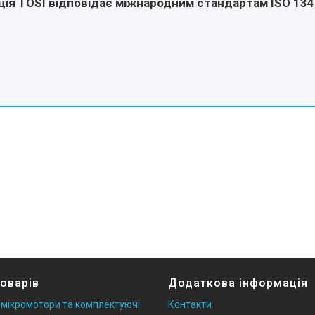
ція TOSI відповідає міжнародним стандартам ISO 134
товарів
Додаткова інформація
 мікромотори та комплектуючі
Контакти