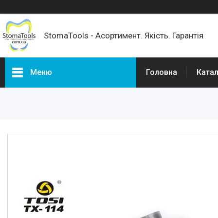
StomaTools - Асортимент. Якість. Гарантія
Меню
Головна
Катал
Каталог товарів
РОЗПРОДАЖ %
Доставка та оплата
Про нас
Відгуки наших покупців
Корисні статті
Популярні запитання