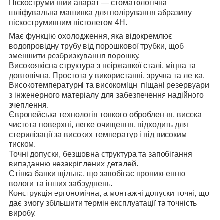
Піскоструминний апарат — стоматологічна
шліфувальна машинка для полірування абразиву
піскоструминним пістолетом 4H.
Має функцію охолодження, яка відокремлює
водопровідну трубу від порошкової трубки, щоб
зменшити розбризкування порошку.
Високоякісна структура з неіржавкої сталі, міцна та
довговічна. Простота у використанні, зручна та легка.
Високотемпературні та високоміцні піщані резервуари
з інженерного матеріалу для забезпечення надійного
зчеплення.
Європейська технологія тонкого оброблення, висока
чистота поверхні, легке очищення, підходить для
стерилізації за високих температур і під високим
тиском.
Точні допуски, безшовна структура та запобігання
випаданню незакріплених деталей.
Стінка банки щільна, що запобігає проникненню
вологи та інших забруднень.
Конструкція ергономічна, а монтажні допуски точні, що
дає змогу збільшити термін експлуатації та точність
виробу.