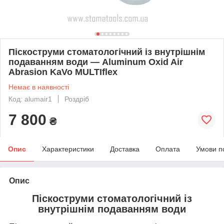
Піскоструми стоматологічний із внутрішнім
подаванням води — Aluminum Oxid Air
Abrasion KaVo MULTIflex
Немає в наявності
Код: alumair1
Роздріб
7 800
₴
Опис
Характеристики
Доставка
Оплата
Умови п
Опис
Піскоструми стоматологічний із
внутрішнім подаванням води