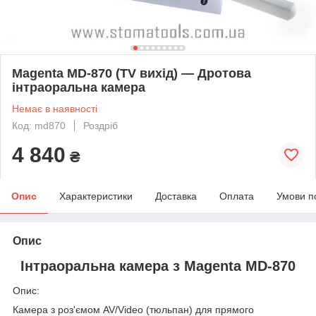
Magenta MD-870 (TV вихід) — Дротова
інтраоральна камера
Немає в наявності
Код: md870
Роздріб
4 840
₴
Опис
Характеристики
Доставка
Оплата
Умови п
Опис
Інтраоральна камера з Magenta MD-870
Опис:
Камера з роз'ємом AV/Video (тюльпан) для прямого