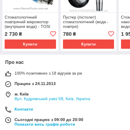
Стоматологічний
Пустер (пістолет)
Стом
повітряний мікромотор
стоматологічний (вода -
нако
(внутрішня вода) - TOSI
повітря)
вод
TX-414 (9D)
2 730
780
1 9
₴
₴
Купити
Купити
Про нас
100% позитивних з 18 відгуків за рік
Працює з 24.11.2013
м. Київ
Вул. Кудрявський узвіз 5В, Київ, Україна
Контакти
Сьогодні працює з 09:00 до 20:00
Показати весь графік роботи