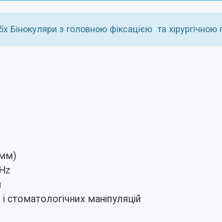
5х Бінокуляри з головною фіксацією та хірургічною 
 мм)
0Hz
я
х і стоматологічних маніпуляцій