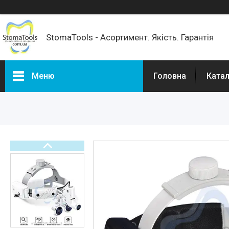
StomaTools - Асортимент. Якість. Гарантія
Меню
Головна
Катал
Каталог товарів
РОЗПРОДАЖ %
Доставка та оплата
Про нас
Відгуки наших покупців
Корисні статті
Популярні запитання