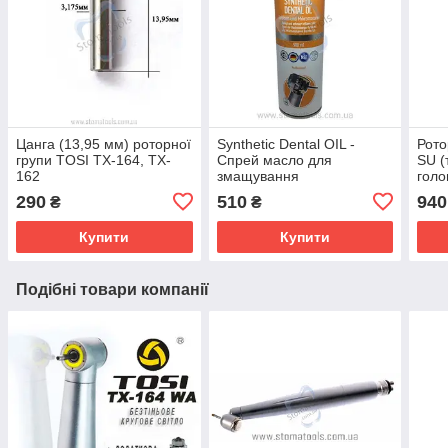
Цанга (13,95 мм) роторної
Synthetic Dental OIL -
Рото
групи TOSI TX-164, TX-
Спрей масло для
SU (
162
змащування
голо
стоматологічних
290
510
940
₴
₴
наконечників (500мл)
Купити
Купити
Подібні товари компанії