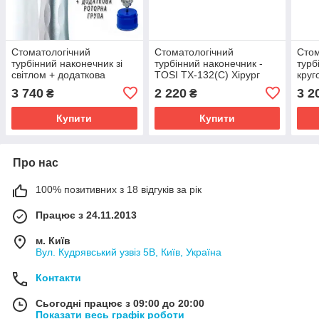
Стоматологічний
Стоматологічний
Стом
турбінний наконечник зі
турбінний наконечник -
турб
світлом + додаткова
TOSI TX-132(С) Хірург
круг
роторна група - TOSI TX-
TOS
3 740
2 220
3 2
₴
₴
164 WA Стандарт
(Орт
Купити
Купити
Про нас
100% позитивних з 18 відгуків за рік
Працює з 24.11.2013
м. Київ
Вул. Кудрявський узвіз 5В, Київ, Україна
Контакти
Сьогодні працює з 09:00 до 20:00
Показати весь графік роботи