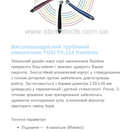
Високошвидкісний турбінний
наконечник TOSI TX-124 Rainbow
Унікальний дизайн нової серії наконечників Rainbow
прикрасять Ваш кабінет і приємно здивують Ваших
пацієнтів. Зносостійкий алюмінієвий корпус у співвідношенні
з точною роторною групою забезпечать довгострокову
роботу. Застосовується з борами діаметра 1,59-1,60 мм
(універсал) у терапевтичній і дитячій стоматології. Рясне, 3-
точкове зрошення зони препарювання забезпечать
адекватне охолодження зуба, а кнопковий фіксатор
прискорить заміну борів.
Технічні параметри:
З'єднання — 4-канальне (Midwest)