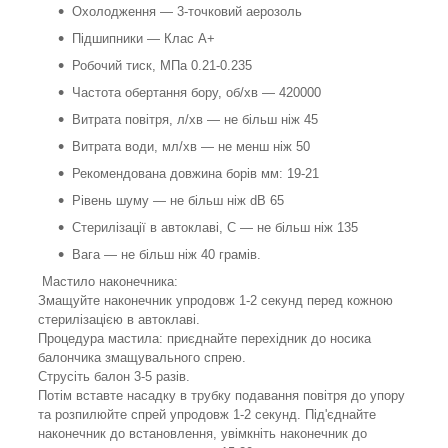
Охолодження — 3-точковий аерозоль
Підшипники — Клас А+
Робочий тиск, МПа 0.21-0.235
Частота обертання бору, об/хв — 420000
Витрата повітря, л/хв — не більш ніж 45
Витрата води, мл/хв — не менш ніж 50
Рекомендована довжина борів мм: 19-21
Рівень шуму — не більш ніж dB 65
Стерилізації в автоклаві, С — не більш ніж 135
Вага — не більш ніж 40 грамів.
Мастило наконечника:
Змащуйте наконечник упродовж 1-2 секунд перед кожною
стерилізацією в автоклаві.
Процедура мастила: приєднайте перехідник до носика
балончика змащувального спрею.
Струсіть балон 3-5 разів.
Потім вставте насадку в трубку подавання повітря до упору
та розпилюйте спрей упродовж 1-2 секунд. Під'єднайте
наконечник до встановлення, увімкніть наконечник до