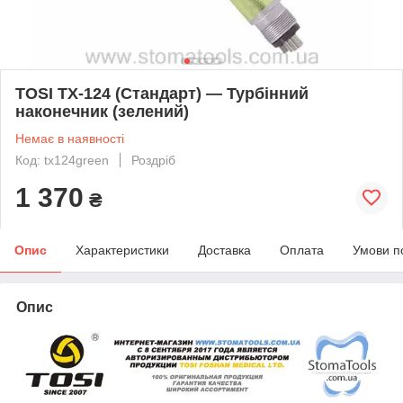
TOSI TX-124 (Стандарт) — Турбінний
наконечник (зелений)
Немає в наявності
Код: tx124green
Роздріб
1 370
₴
Опис
Характеристики
Доставка
Оплата
Умови п
Опис