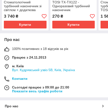
Стоматологічний
TOSI TX-TX122 -
Стом
турбінний наконечник зі
Одноразовий турбінний
турб
світлом + додаткова
наконечник
TOSI
роторна група - TOSI TX-
3 740
270
1 5
₴
₴
164 WA Стандарт
Купити
Купити
Про нас
100% позитивних з 18 відгуків за рік
Працює з 24.11.2013
м. Київ
Вул. Кудрявський узвіз 5В, Київ, Україна
Контакти
Сьогодні працює з 09:00 до 21:00
Показати весь графік роботи
Про нас