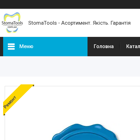
StomaTools - Асортимент. Якість. Гарантія
Меню
Головна
Катал
Каталог товарів
РОЗПРОДАЖ %
Доставка та оплата
Про нас
Ремонт
Відгуки наших покупців
Корисні статті
Популярні запитання